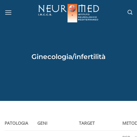
Salta
ai
contenuti
Ginecologia/infertilità
PATOLOGIA
GENI
TARGET
METOD