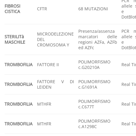
PCR mu
FIBROSI
allele 
CFTR
68 MUTAZIONI
CISTICA
e Re
DotBlo
Presenza/assenza
PCR mu
MICRODELEZIONE
STERILITà
marcatori delle
allele 
DEL
MASCHILE
regioni AZFa, AZFb
e Re
CROMOSOMA Y
ed AZFc
DotBlo
POLIMORFISMO
TROMBOFILIA
FATTORE II
Real T
c.G20210A
FATTORE V DI
POLIMORFISMO
TROMBOFILIA
Real T
LEIDEN
c.G1691A
POLIMORFISMO
TROMBOFILIA
MTHFR
Real T
c.C677T
POLIMORFISMO
TROMBOFILIA
MTHFR
Real T
c.A1298C