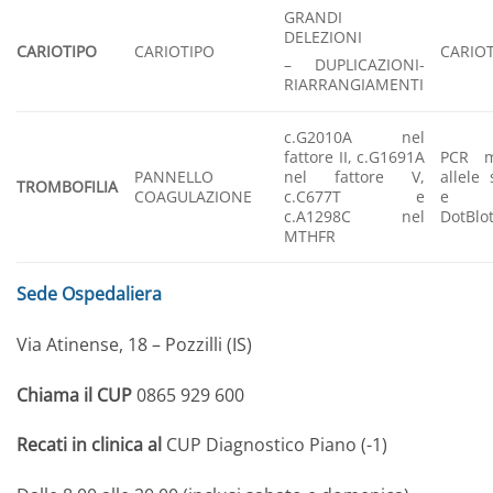
GRANDI
DELEZIONI
CARIOTIPO
CARIOTIPO
CARIO
– DUPLICAZIONI-
RIARRANGIAMENTI
c.G2010A nel
fattore II, c.G1691A
PCR mu
PANNELLO
nel fattore V,
allele 
TROMBOFILIA
COAGULAZIONE
c.C677T e
e Re
c.A1298C nel
DotBlo
MTHFR
Sede Ospedaliera
Via Atinense, 18 – Pozzilli (IS)
Chiama il CUP
0865 929 600
Recati in clinica al
CUP Diagnostico Piano (-1)