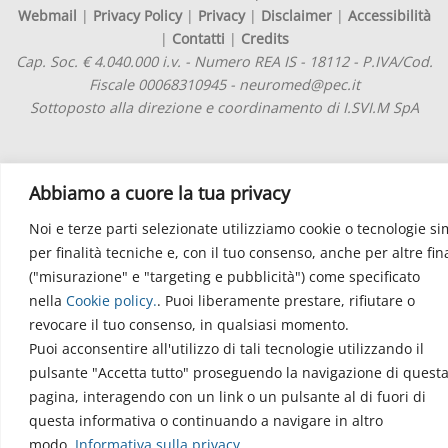
Webmail
|
Privacy Policy
|
Privacy
|
Disclaimer
|
Accessibilità
|
Contatti
|
Credits
Cap. Soc. € 4.040.000 i.v. - Numero REA IS - 18112 - P.IVA/Cod.
Fiscale 00068310945 - neuromed@pec.it
Sottoposto alla direzione e coordinamento di I.SVI.M SpA
Abbiamo a cuore la tua privacy
Noi e terze parti selezionate utilizziamo cookie o tecnologie sim
per finalità tecniche e, con il tuo consenso, anche per altre fina
("misurazione" e "targeting e pubblicità") come specificato
nella
Cookie policy
.
. Puoi liberamente prestare, rifiutare o
revocare il tuo consenso, in qualsiasi momento.
Puoi acconsentire all'utilizzo di tali tecnologie utilizzando il
pulsante "Accetta tutto" proseguendo la navigazione di quest
pagina, interagendo con un link o un pulsante al di fuori di
questa informativa o continuando a navigare in altro
modo.
Informativa sulla privacy