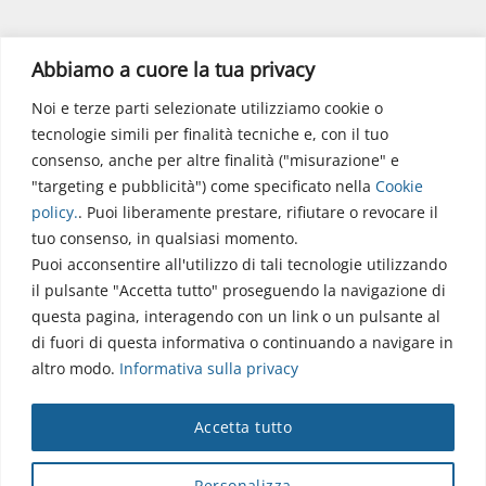
Polo Didattico
Abbiamo a cuore la tua privacy
Noi e terze parti selezionate utilizziamo cookie o
Via dell’Elettronica
tecnologie simili per finalità tecniche e, con il tuo
86077 Pozzilli (IS)
consenso, anche per altre finalità ("misurazione" e
☏ 0865/915407
"targeting e pubblicità") come specificato nella
Cookie
segreteriapolodidattico@neuromed.it
policy
.
. Puoi liberamente prestare, rifiutare o revocare il
tuo consenso, in qualsiasi momento.
Puoi acconsentire all'utilizzo di tali tecnologie utilizzando
il pulsante "Accetta tutto" proseguendo la navigazione di
questa pagina, interagendo con un link o un pulsante al
di fuori di questa informativa o continuando a navigare in
altro modo.
Informativa sulla privacy
Copyright © 2026 Istituto Neurologico Mediterraneo
Accetta tutto
Neuromed S.p.A.
Webmail
|
Privacy Policy
|
Privacy
|
Disclaimer
|
Accessibilità
|
Contatti
|
Credits
Personalizza