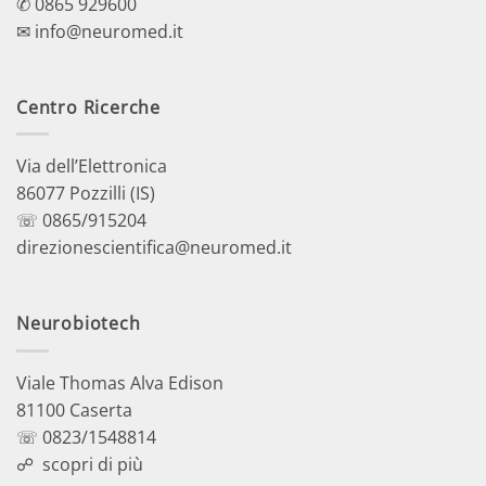
✆ 0865 929600
✉ info@neuromed.it
Centro Ricerche
Via dell’Elettronica
86077 Pozzilli (IS)
☏ 0865/915204
direzionescientifica@neuromed.it
Neurobiotech
Viale Thomas Alva Edison
81100 Caserta
☏ 0823/1548814
☍
scopri di più