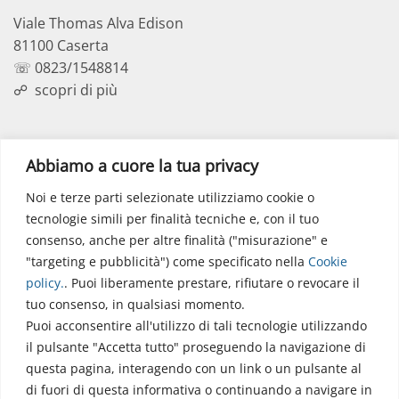
Viale Thomas Alva Edison
81100 Caserta
☏ 0823/1548814
☍
scopri di più
Polo Didattico
Abbiamo a cuore la tua privacy
Noi e terze parti selezionate utilizziamo cookie o
Via dell’Elettronica
tecnologie simili per finalità tecniche e, con il tuo
86077 Pozzilli (IS)
consenso, anche per altre finalità ("misurazione" e
☏ 0865/915407
"targeting e pubblicità") come specificato nella
Cookie
segreteriapolodidattico@neuromed.it
policy
.
. Puoi liberamente prestare, rifiutare o revocare il
tuo consenso, in qualsiasi momento.
Puoi acconsentire all'utilizzo di tali tecnologie utilizzando
il pulsante "Accetta tutto" proseguendo la navigazione di
questa pagina, interagendo con un link o un pulsante al
di fuori di questa informativa o continuando a navigare in