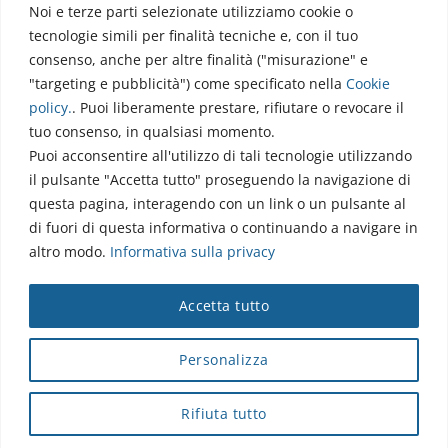
Noi e terze parti selezionate utilizziamo cookie o
Via dell’Elettronica
tecnologie simili per finalità tecniche e, con il tuo
86077 Pozzilli (IS)
consenso, anche per altre finalità ("misurazione" e
☏ 0865/915407
"targeting e pubblicità") come specificato nella
Cookie
segreteriapolodidattico@neuromed.it
policy
.
. Puoi liberamente prestare, rifiutare o revocare il
tuo consenso, in qualsiasi momento.
Puoi acconsentire all'utilizzo di tali tecnologie utilizzando
il pulsante "Accetta tutto" proseguendo la navigazione di
questa pagina, interagendo con un link o un pulsante al
di fuori di questa informativa o continuando a navigare in
altro modo.
Informativa sulla privacy
Copyright © 2026 Istituto Neurologico Mediterraneo
Accetta tutto
Neuromed S.p.A.
Webmail
|
Privacy Policy
|
Privacy
|
Disclaimer
|
Accessibilità
|
Contatti
|
Credits
Personalizza
Cap. Soc. € 4.040.000 i.v. - Numero REA IS - 18112 - P.IVA/Cod.
Fiscale 00068310945 - neuromed@pec.it
Rifiuta tutto
Sottoposto alla direzione e coordinamento di I.SVI.M SpA