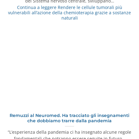
del Sistema nervoso centrale, sviluppano…
Continua a leggere
Rendere le cellule tumorali più
vulnerabili all’azione della chemioterapia grazie a sostanze
naturali
Remuzzi al Neuromed. Ha tracciato gli insegnamenti
che dobbiamo trarre dalla pandemia
“L’esperienza della pandemia ci ha insegnato alcune regole
fondamentali che potranno essere seguite in futuro…