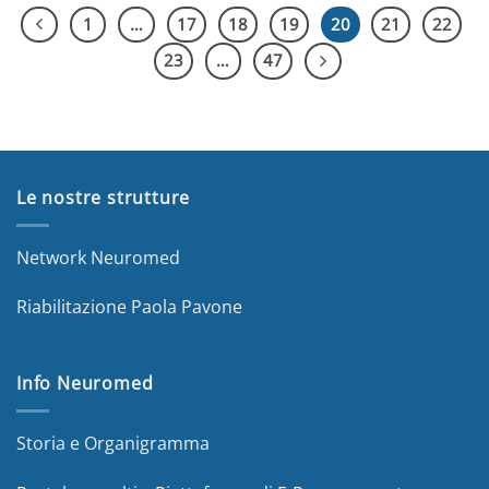
1
…
17
18
19
20
21
22
23
…
47
Le nostre strutture
Network Neuromed
Riabilitazione Paola Pavone
Info Neuromed
Storia e Organigramma