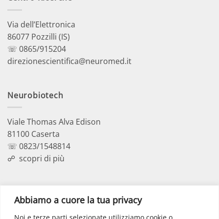
Via dell’Elettronica
86077 Pozzilli (IS)
☏ 0865/915204
direzionescientifica@neuromed.it
Neurobiotech
Viale Thomas Alva Edison
81100 Caserta
☏ 0823/1548814
☍
scopri di più
Polo Didattico
Abbiamo a cuore la tua privacy
Noi e terze parti selezionate utilizziamo cookie o