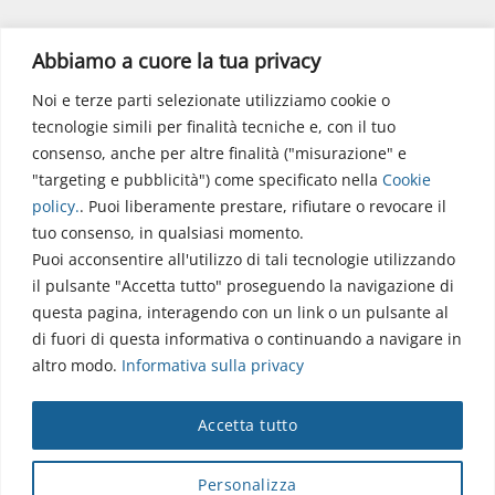
Polo Didattico
Abbiamo a cuore la tua privacy
Noi e terze parti selezionate utilizziamo cookie o
Via dell’Elettronica
tecnologie simili per finalità tecniche e, con il tuo
86077 Pozzilli (IS)
consenso, anche per altre finalità ("misurazione" e
☏ 0865/915407
"targeting e pubblicità") come specificato nella
Cookie
segreteriapolodidattico@neuromed.it
policy
.
. Puoi liberamente prestare, rifiutare o revocare il
tuo consenso, in qualsiasi momento.
Puoi acconsentire all'utilizzo di tali tecnologie utilizzando
il pulsante "Accetta tutto" proseguendo la navigazione di
questa pagina, interagendo con un link o un pulsante al
di fuori di questa informativa o continuando a navigare in
altro modo.
Informativa sulla privacy
Copyright © 2026 Istituto Neurologico Mediterraneo
Accetta tutto
Neuromed S.p.A.
Webmail
|
Privacy Policy
|
Privacy
|
Disclaimer
|
Accessibilità
|
Contatti
|
Credits
Personalizza